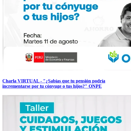
Charla VIRTUAL - "¿Sabías que tu pensión podría
incrementarse por tu cónyuge o tus hijos?" ONPE