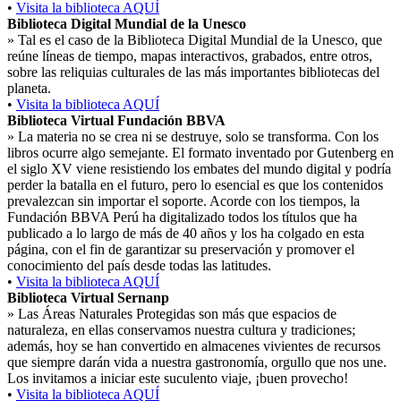
•
Visita la biblioteca AQUÍ
Biblioteca Digital Mundial de la Unesco
»
Tal es el caso de la Biblioteca Digital Mundial de la Unesco, que
reúne líneas de tiempo, mapas interactivos, grabados, entre otros,
sobre las reliquias culturales de las más importantes bibliotecas del
planeta.
•
Visita la biblioteca AQUÍ
Biblioteca Virtual Fundación BBVA
»
La materia no se crea ni se destruye, solo se transforma. Con los
libros ocurre algo semejante. El formato inventado por Gutenberg en
el siglo XV viene resistiendo los embates del mundo digital y podría
perder la batalla en el futuro, pero lo esencial es que los contenidos
prevalezcan sin importar el soporte. Acorde con los tiempos, la
Fundación BBVA Perú ha digitalizado todos los títulos que ha
publicado a lo largo de más de 40 años y los ha colgado en esta
página, con el fin de garantizar su preservación y promover el
conocimiento del país desde todas las latitudes.
•
Visita la biblioteca AQUÍ
Biblioteca Virtual Sernanp
»
Las Áreas Naturales Protegidas son más que espacios de
naturaleza, en ellas conservamos nuestra cultura y tradiciones;
además, hoy se han convertido en almacenes vivientes de recursos
que siempre darán vida a nuestra gastronomía, orgullo que nos une.
Los invitamos a iniciar este suculento viaje, ¡buen provecho!
•
Visita la biblioteca AQUÍ