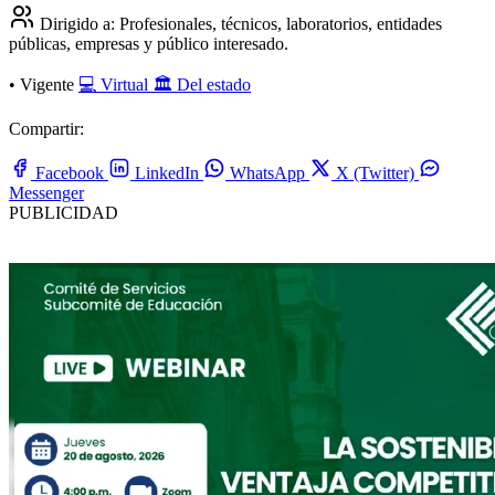
Dirigido a:
Profesionales, técnicos, laboratorios, entidades
públicas, empresas y público interesado.
•
Vigente
💻 Virtual
🏛️ Del estado
Compartir:
Facebook
LinkedIn
WhatsApp
X (Twitter)
Messenger
PUBLICIDAD