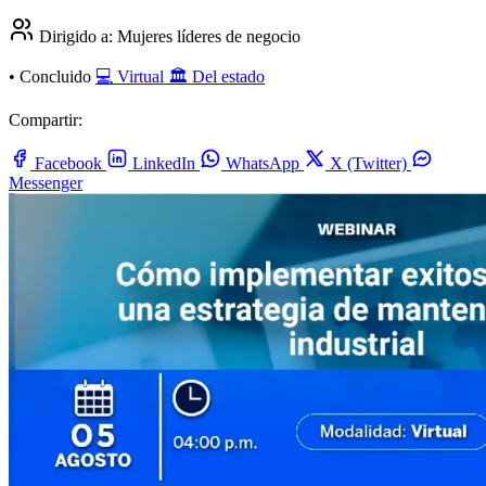
Dirigido a:
Mujeres líderes de negocio
•
Concluido
💻 Virtual
🏛️ Del estado
Compartir:
Facebook
LinkedIn
WhatsApp
X (Twitter)
Messenger