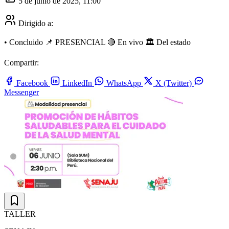
5 de junio de 2025, 11:00
Dirigido a:
•
Concluido
📌 PRESENCIAL
🔴 En vivo
🏛️ Del estado
Compartir:
Facebook
LinkedIn
WhatsApp
X (Twitter)
Messenger
TALLER