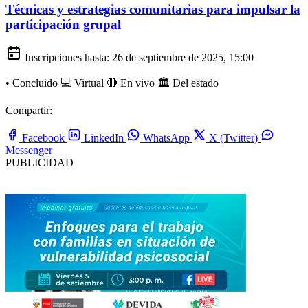
Técnicas y estrategias comunitarias para impulsar la
participación grupal
Inscripciones hasta:
26 de septiembre de 2025, 15:00
•
Concluido
💻 Virtual
🔴 En vivo
🏛️ Del estado
Compartir:
Facebook
LinkedIn
WhatsApp
X (Twitter)
Messenger
PUBLICIDAD