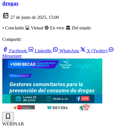
drogas
27 de junio de 2025, 15:00
•
Concluido
💻 Virtual
🔴 En vivo
🏛️ Del estado
Compartir:
Facebook
LinkedIn
WhatsApp
X (Twitter)
Messenger
WEBINAR