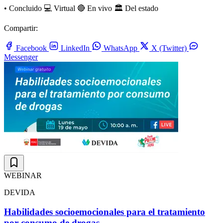
•
Concluido
💻 Virtual
🔴 En vivo
🏛️ Del estado
Compartir:
Facebook
LinkedIn
WhatsApp
X (Twitter)
Messenger
WEBINAR
DEVIDA
Habilidades socioemocionales para el tratamiento
por consumo de drogas