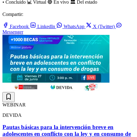
•
Concluido
💻 Virtual
🔴 En vivo
🏛️ Del estado
Compartir:
Facebook
LinkedIn
WhatsApp
X (Twitter)
Messenger
WEBINAR
DEVIDA
Pautas básicas para la intervención breve en
adolescentes en conflicto con la ley y en consumo de