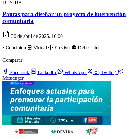
DEVIDA
Pautas para diseñar un proyecto de intervención
comunitaria
30 de abril de 2025, 10:00
•
Concluido
💻 Virtual
🔴 En vivo
🏛️ Del estado
Compartir:
Facebook
LinkedIn
WhatsApp
X (Twitter)
Messenger