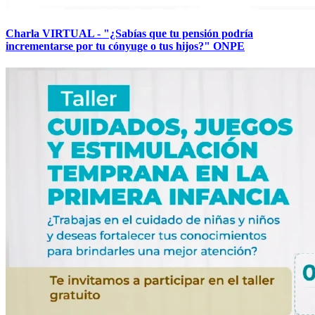
Charla VIRTUAL - "¿Sabías que tu pensión podría
incrementarse por tu cónyuge o tus hijos?" ONPE