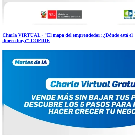
Charla VIRTUAL - "El mapa del emprendedor: ¿Dónde está el
dinero hoy?" COFIDE