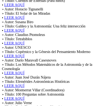
» Título:
Cuentos de Estrellas (Para niños)
•
LEER AQUÍ
» Autor:
Horacio Tignanelli
» Título:
El Solar de las Miradas
•
LEER AQUÍ
» Autor:
Susana Biro
» Título:
Galileo y la Astronomía: Una feliz intersección
•
LEER AQUÍ
» Autor:
Claudius Ptomoleus
» Título:
Tetrabiblos
•
LEER AQUÍ
» Autor:
UNESCO
» Título:
Copérnico y la Génesis del Pensamiento Moderno
•
LEER AQUÍ
» Autor:
Darío Maravall Casesnoves
» Título:
Los Métodos Matemáticos de la Astronomía y de la
Cosmología
•
LEER AQUÍ
» Autor:
Juan José Durán Nájera
» Título:
Efemérides Astronómicas Históricas
•
LEER AQUÍ
» Autor:
Montserrat Villar (Coordinadora)
» Título:
100 Preguntas sobre Astronomía
•
LEER AQUÍ
» Autor:
Julio Verne