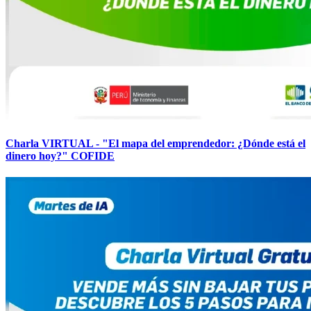
Charla VIRTUAL - "El mapa del emprendedor: ¿Dónde está el
dinero hoy?" COFIDE