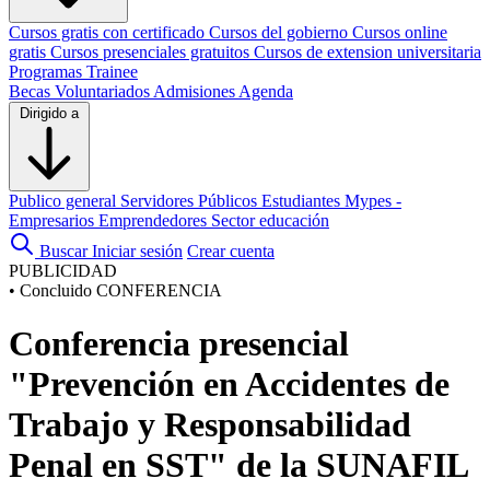
Cursos gratis con certificado
Cursos del gobierno
Cursos online
gratis
Cursos presenciales gratuitos
Cursos de extension universitaria
Programas Trainee
Becas
Voluntariados
Admisiones
Agenda
Dirigido a
Publico general
Servidores Públicos
Estudiantes
Mypes -
Empresarios
Emprendedores
Sector educación
Buscar
Iniciar sesión
Crear cuenta
PUBLICIDAD
•
Concluido
CONFERENCIA
Conferencia presencial
"Prevención en Accidentes de
Trabajo y Responsabilidad
Penal en SST" de la SUNAFIL