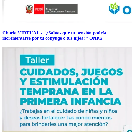
Charla VIRTUAL - "¿Sabías que tu pensión podría
incrementarse por tu cónyuge o tus hijos?" ONPE