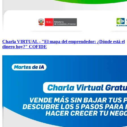
Charla VIRTUAL - "El mapa del emprendedor: ¿Dónde está el
dinero hoy?" COFIDE