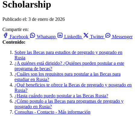
Scholarship
Publicado el: 3 de enero de 2026
Compartir en:
Facebook
Whatsapp
LinkedIn
Twitter
Messenger
Contenido:
Sobre las Becas para estudios de pregrado y posgrado en
Rusia
¿A quiénes está dirigido? ¿Quiénes pueden postular a este
programa de becas?
¿Cuáles son los requisitos para postular a las Becas para
estudiar en Rusia?
¿Qué beneficios te ofrece la Becas de pregrado y posgrado en
Rusia?
¿Hasta cuándo puedo postular a las Becas Rusia?
¿Cómo postulo a las Becas para programas de pregrado y
posgrado en Rusia?
Consultas - Contacto - Más información