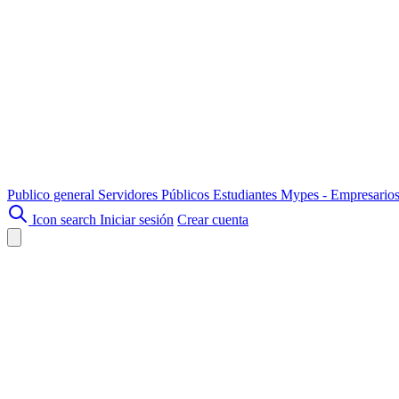
Publico general
Servidores Públicos
Estudiantes
Mypes - Empresario
Icon search
Iniciar sesión
Crear cuenta