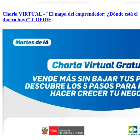
Charla VIRTUAL - "El mapa del emprendedor: ¿Dónde está el
dinero hoy?" COFIDE