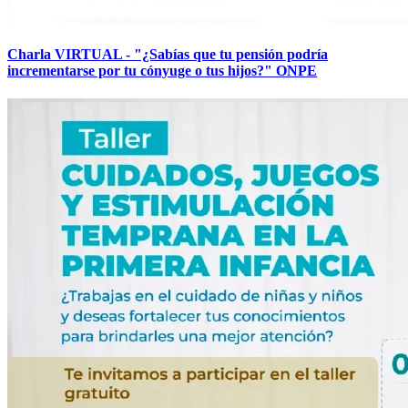
Charla VIRTUAL - "¿Sabías que tu pensión podría
incrementarse por tu cónyuge o tus hijos?" ONPE