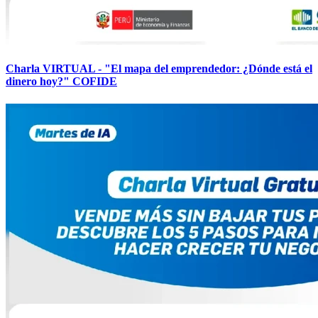
Charla VIRTUAL - "El mapa del emprendedor: ¿Dónde está el
dinero hoy?" COFIDE