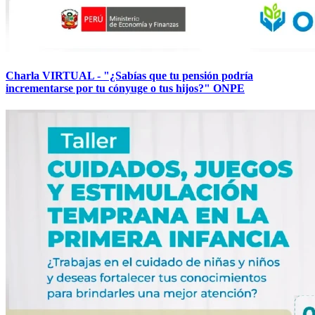
Charla VIRTUAL - "¿Sabías que tu pensión podría
incrementarse por tu cónyuge o tus hijos?" ONPE