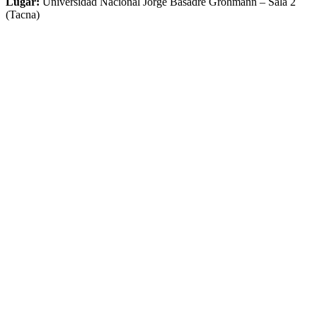
Lugar:
Universidad Nacional Jorge Basadre Grohmann – Sala 2
(Tacna)