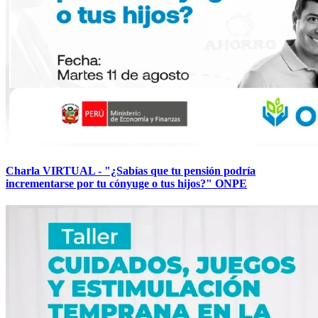
Charla VIRTUAL - "¿Sabías que tu pensión podría
incrementarse por tu cónyuge o tus hijos?" ONPE