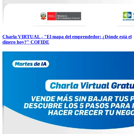
Charla VIRTUAL - "El mapa del emprendedor: ¿Dónde está el
dinero hoy?" COFIDE