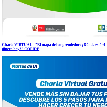
Charla VIRTUAL - "El mapa del emprendedor: ¿Dónde está el
dinero hoy?" COFIDE