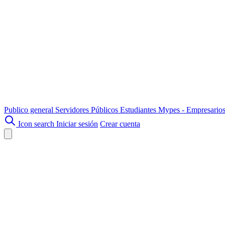
Publico general
Servidores Públicos
Estudiantes
Mypes - Empresario
Icon search
Iniciar sesión
Crear cuenta