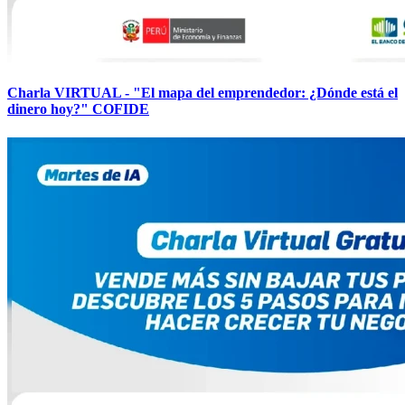
Charla VIRTUAL - "El mapa del emprendedor: ¿Dónde está el
dinero hoy?" COFIDE