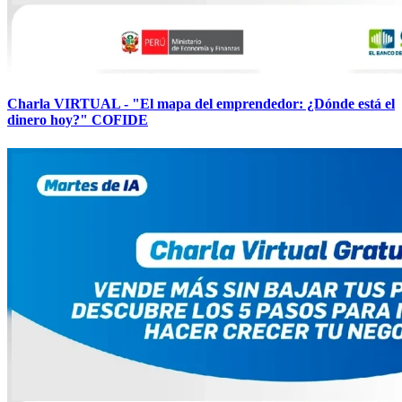
Charla VIRTUAL - "El mapa del emprendedor: ¿Dónde está el
dinero hoy?" COFIDE