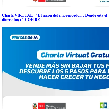
Charla VIRTUAL - "El mapa del emprendedor: ¿Dónde está el
dinero hoy?" COFIDE