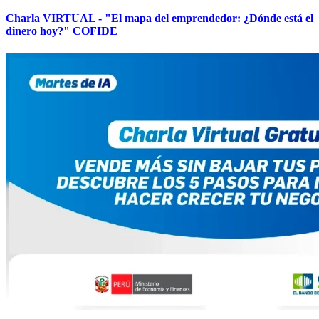
Charla VIRTUAL - "El mapa del emprendedor: ¿Dónde está el
dinero hoy?" COFIDE