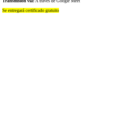
Transmisión vía:
A través de Google Meet
Se entregará certificado gratuito