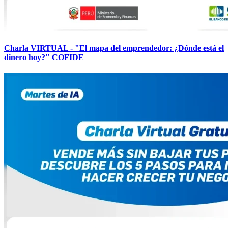
Charla VIRTUAL - "El mapa del emprendedor: ¿Dónde está el
dinero hoy?" COFIDE