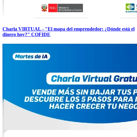
Charla VIRTUAL - "El mapa del emprendedor: ¿Dónde está el
dinero hoy?" COFIDE