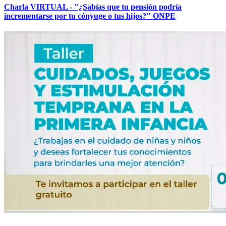
Charla VIRTUAL - "¿Sabías que tu pensión podría
incrementarse por tu cónyuge o tus hijos?" ONPE