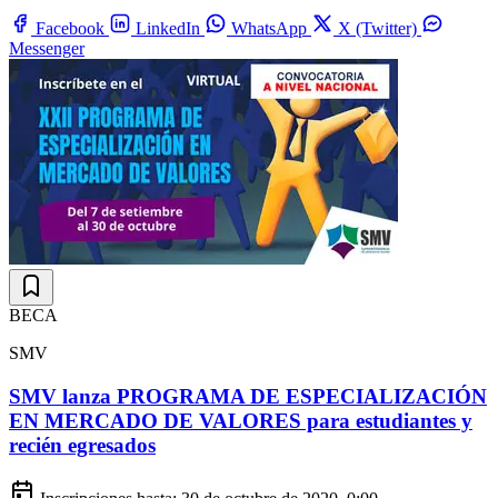
Facebook
LinkedIn
WhatsApp
X (Twitter)
Messenger
BECA
SMV
SMV lanza PROGRAMA DE ESPECIALIZACIÓN
EN MERCADO DE VALORES para estudiantes y
recién egresados