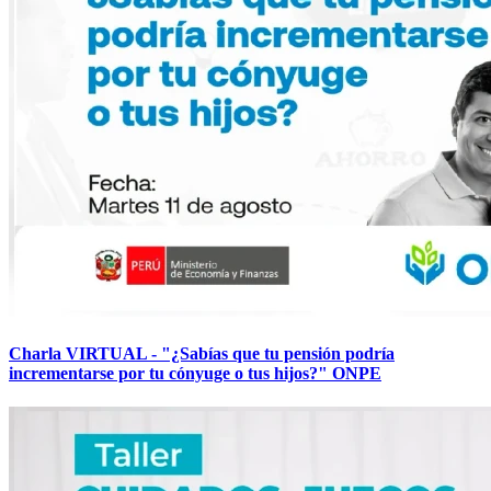
Charla VIRTUAL - "¿Sabías que tu pensión podría
incrementarse por tu cónyuge o tus hijos?" ONPE